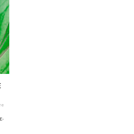
E
re
E-