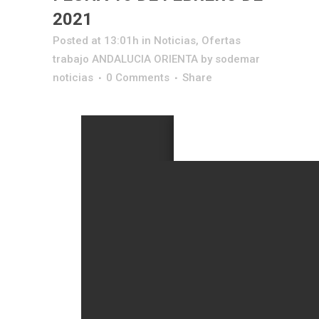
2021
Posted at 13:01h
in
Noticias
,
Ofertas
trabajo ANDALUCIA ORIENTA
by
sodemar
noticias
0 Comments
Share