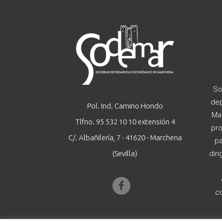
So
dep
Pol. Ind. Camino Hondo
Ma
Tlfno. 95 532 10 10 extensión 4
pro
C/. Albañilería, 7 - 41620 - Marchena
pa
(Sevilla)
diri
c