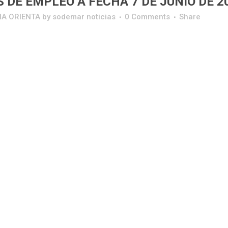
 DE EMPLEO A FECHA 7 DE JUNIO DE 2
IA ORIENTA
by
sodemar noticias
0 Comments
Share