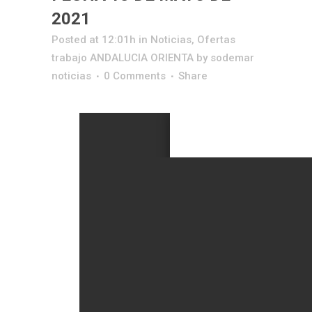
2021
Posted at 12:01h
in
Noticias
,
Ofertas
trabajo ANDALUCIA ORIENTA
by
sodemar
noticias
0 Comments
Share